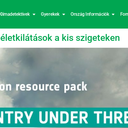
Klímadetektívek
Gyerekek
Ország Információk
For
s
életkilátások a kis szigeteken