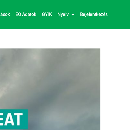
rások
EO Adatok
GYIK
Nyelv
Bejelentkezés