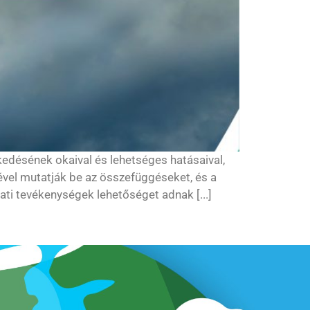
edésének okaival és lehetséges hatásaival,
vel mutatják be az összefüggéseket, és a
lati tevékenységek lehetőséget adnak [...]