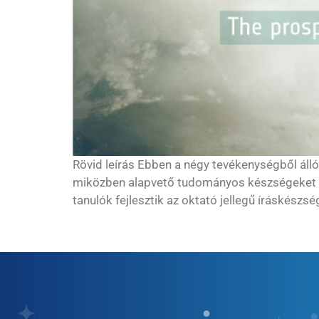
Rövid leírás Ebben a négy tevékenységből áll
miközben alapvető tudományos készségeket fe
tanulók fejlesztik az oktató jellegű íráskészs