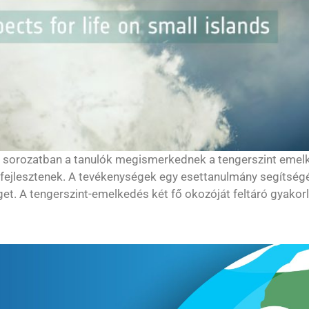
ó sorozatban a tanulók megismerkednek a tengerszint emelk
jlesztenek. A tevékenységek egy esettanulmány segítségé
éget. A tengerszint-emelkedés két fő okozóját feltáró gyakor