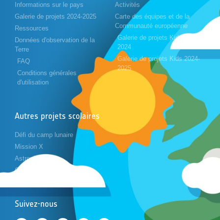
Informations sur le pays
Activités
Galerie de projets 2024-2025
Carte des équipes et de la
Communauté européenne
Ressources
Galerie de projets Kids 2023-
Données d'observation de la
2024
Terre
Galerie de projets Kids 2024-
FAQ
2025
Conditions générales
d'utilisation
Autres projets scolaires
Défi du camp lunaire
Mission X
Astropi
Cansat
Suivez-nous