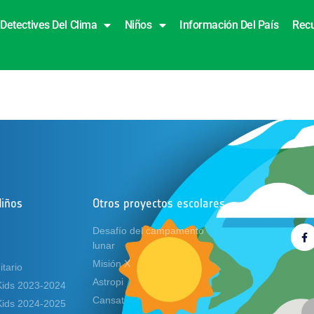
Detectives Del Clima
Niños
Información Del País
Rec
Niños
Otros proyectos escolares
Síg
Desafío del campamento
lunar
Misión X
tario
Astropi
Kids 2023-2024
Cansat
Kids 2024-2025