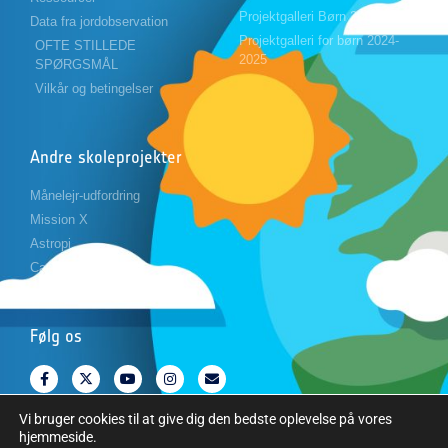
Projektgalleri Børn 2023-2024
Data fra jordobservation
Projektgalleri for børn 2024-
OFTE STILLEDE
2025
SPØRGSMÅL
Vilkår og betingelser
Andre skoleprojekter
Månelejr-udfordring
Mission X
Astropi
Cansat
Følg os
Vi bruger cookies til at give dig den bedste oplevelse på vores
hjemmeside.