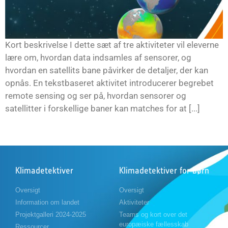
Kort beskrivelse I dette sæt af tre aktiviteter vil eleverne
lære om, hvordan data indsamles af sensorer, og
hvordan en satellits bane påvirker de detaljer, der kan
opnås. En tekstbaseret aktivitet introducerer begrebet
remote sensing og ser på, hvordan sensorer og
satellitter i forskellige baner kan matches for at [...]
Klimadetektiver
Klimadetektiver for børn
Oversigt
Oversigt
Information om landet
Aktiviteter
Projektgalleri 2024-2025
Teams og kort over det
europæiske fællesskab
Ressourcer