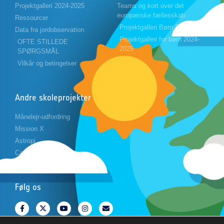
Projektgalleri 2024-2025
Teams og kort over det
europæiske fællesskab
Ressourcer
Projektgalleri Børn 2023-2024
Data fra jordobservation
Projektgalleri for børn 2024-
OFTE STILLEDE
2025
SPØRGSMÅL
Vilkår og betingelser
Andre skoleprojekter
Månelejr-udfordring
Mission X
Astropi
Cansat
Følg os