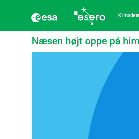
Klimadete
Tag:
Lufttemperatu
Næsen højt oppe på himl