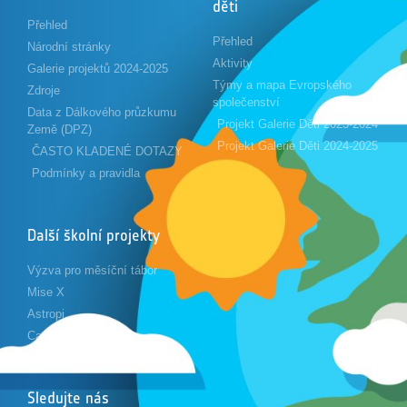
děti
Přehled
Přehled
Národní stránky
Aktivity
Galerie projektů 2024-2025
Týmy a mapa Evropského
Zdroje
společenství
Data z Dálkového průzkumu
Projekt Galerie Děti 2023-2024
Země (DPZ)
Projekt Galerie Děti 2024-2025
ČASTO KLADENÉ DOTAZY
Podmínky a pravidla
Další školní projekty
Výzva pro měsíční tábor
Mise X
Astropi
Cansat
Sledujte nás