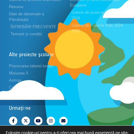
Europene
Resurse
Galerie de proiecte Kids 2023-
Date de observare a
2024
Pământului
Galeria de proiecte Kids 2024-
ÎNTREBĂRI FRECVENTE
2025
Termeni și condiții
Alte proiecte școlare
Provocarea taberei lunare
Misiunea X
Astropi
Cansat
Urmați-ne
Folosim cookie-uri pentru a-ți oferi cea mai bună experiență pe site-