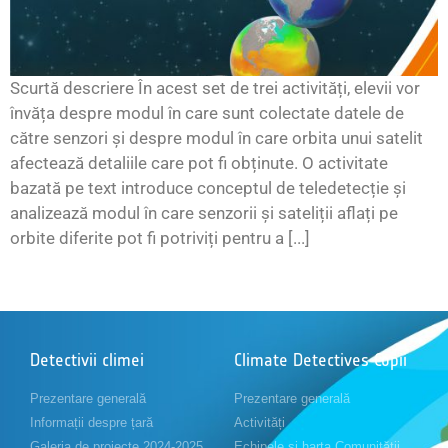
Scurtă descriere În acest set de trei activități, elevii vor
învăța despre modul în care sunt colectate datele de
către senzori și despre modul în care orbita unui satelit
afectează detaliile care pot fi obținute. O activitate
bazată pe text introduce conceptul de teledetecție și
analizează modul în care senzorii și sateliții aflați pe
orbite diferite pot fi potriviți pentru a [...]
Detectivii climei
Climate Detectives Copii
Prezentare generală
Prezentare generală
Informații despre țară
Activități
Galeria de proiecte 2024-2025
Echipele și harta Comunității