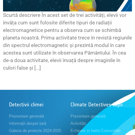
Scurtă descriere În acest set de trei activități, elevii vor
învăța cum sunt folosite diferite tipuri de radiații
electromagnetice pentru a observa cum se schimbă
planeta noastră. Prima activitate trece în revistă regiunile
din spectrul electromagnetic și prezintă modul în care
acestea sunt utilizate în observarea Pământului. În cea
de-a doua activitate, elevii învață despre imaginile în
culori false și [...]
Detectivii climei
Climate Detectives Copii
Prezentare generală
Prezentare generală
Informații despre țară
Activități
Galeria de proiecte 2024-2025
Echipele și harta Comunității