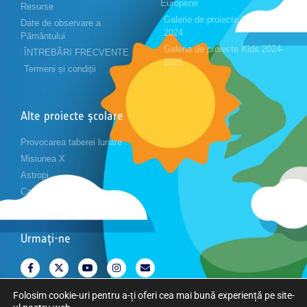
Europene
Resurse
Galerie de proiecte Kids 2023-
Date de observare a
2024
Pământului
Galeria de proiecte Kids 2024-
ÎNTREBĂRI FRECVENTE
2025
Termeni și condiții
Alte proiecte școlare
Provocarea taberei lunare
Misiunea X
Astropi
Cansat
Urmați-ne
Folosim cookie-uri pentru a-ți oferi cea mai bună experiență pe site-