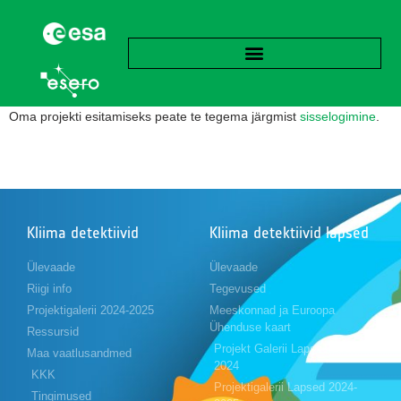
Oma projekti esitamiseks peate te tegema järgmist
sisselogimine
.
Kliima detektiivid
Kliima detektiivid lapsed
Ülevaade
Ülevaade
Riigi info
Tegevused
Projektigalerii 2024-2025
Meeskonnad ja Euroopa
Ühenduse kaart
Ressursid
Projekt Galerii Lapsed 2023-
Maa vaatlusandmed
2024
KKK
Projektigalerii Lapsed 2024-
Tingimused