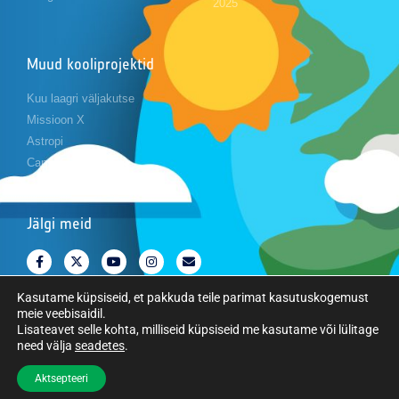
2025
Muud kooliprojektid
Kuu laagri väljakutse
Missioon X
Astropi
Cansat
Jälgi meid
Kasutame küpsiseid, et pakkuda teile parimat kasutuskogemust
meie veebisaidil.
Lisateavet selle kohta, milliseid küpsiseid me kasutame või lülitage
need välja
seadetes
.
Copyright © Euroopa Kosmoseagentuur. Kõik õigused kaitstud.
Aktsepteeri