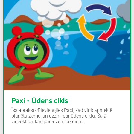
Paxi - Ūdens cikls
Īss apraksts:Pievienojies Paxi, kad viņš apmeklē
planētu Zeme, un uzzini par ūdens ciklu. Šajā
videoklipā, kas paredzēts bērniem...