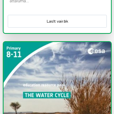
attāluma...
Lasīt vairāk