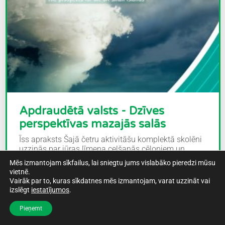
Apdraudētā valsts - Dzīves
perspektīvas mazajās salās
Īss apraksts Šajā četru aktivitāšu komplektā skolēni
uzzinās par jūras līmeņa celšanās cēloņiem un
iespējamo ietekmi...
Mēs izmantojam sīkfailus, lai sniegtu jums vislabāko pieredzi mūsu
vietnē.
Vairāk par to, kuras sīkdatnes mēs izmantojam, varat uzzināt vai
izslēgt
iestatījumos
.
Lasīt vairāk
Pieņemt