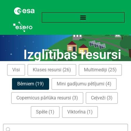
Izglītības resursi
Kategorijas
Visi
Klases resursi
(26)
Multimediji
(25)
Bērniem
(19)
Mini gadījumu pētījumi
(4)
Copernicus pārlūka resursi
(3)
Ceļveži
(3)
Spēle
(1)
Viktorīna
(1)
Meklēšanas saturs
Meklēšana