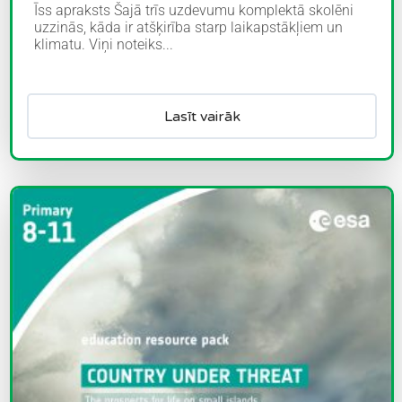
Īss apraksts Šajā trīs uzdevumu komplektā skolēni
uzzinās, kāda ir atšķirība starp laikapstākļiem un
klimatu. Viņi noteiks...
Lasīt vairāk