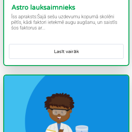
Astro lauksaimnieks
Īss apraksts:Šajā sešu uzdevumu kopumā skolēni
pētīs, kādi faktori ietekmē augu augšanu, un saistīs
šos faktorus ar...
Lasīt vairāk