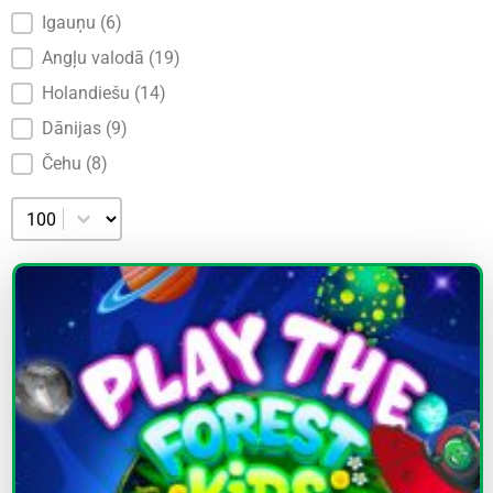
Igauņu
(6)
Angļu valodā
(19)
Holandiešu
(14)
Dānijas
(9)
Čehu
(8)
Izvēlieties skaitu lappusē