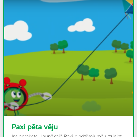
Paxi pēta vēju
Īss apraksts: Jaunākajā Paxi piedzīvojumā uzziniet