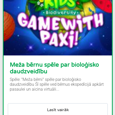
Meža bērnu spēle par bioloģisko
daudzveidību
Spēle: "Meža bērni" spēle par bioloģisko
daudzveidību Šī spēle ved bērnus ekspedīcijā apkārt
pasaulei un aicina virtuāli...
Lasīt vairāk