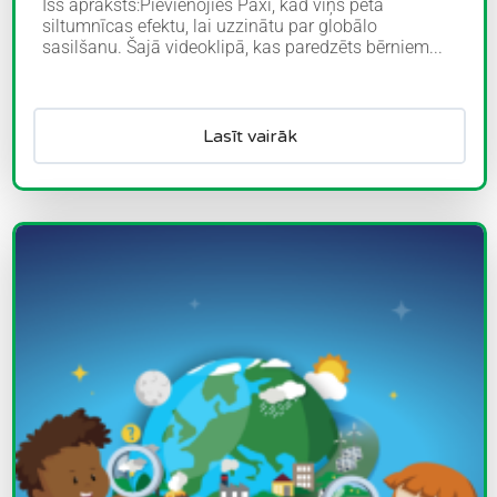
Īss apraksts:Pievienojies Paxi, kad viņš pēta
siltumnīcas efektu, lai uzzinātu par globālo
sasilšanu. Šajā videoklipā, kas paredzēts bērniem...
Lasīt vairāk