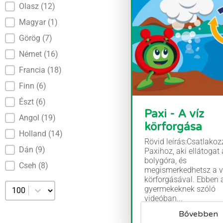
Olasz
(12)
Magyar
(1)
Görög
(7)
Német
(16)
Francia
(18)
Finn
(6)
Észt
(6)
Paxi - A víz
Angol
(19)
körforgása
Holland
(14)
Rövid leírás:Csatlakoz
Dán
(9)
Paxihoz, aki ellátogat 
bolygóra, és
Cseh
(8)
megismerkedhetsz a v
körforgásával. Ebben 
Válassza ki az oldalankénti számot
gyermekeknek szóló
videóban...
Bővebben