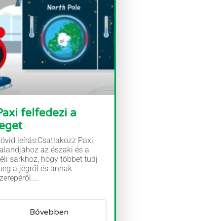
Paxi felfedezi a
jeget
övid leírás:Csatlakozz Paxi
alandjához az északi és a
éli sarkhoz, hogy többet tudj
eg a jégről és annak
zerepéről....
Bővebben