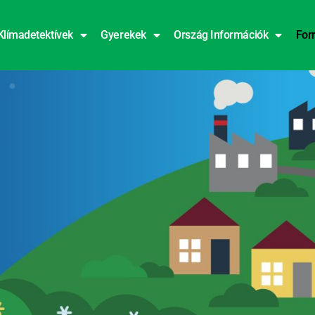
Klímadetektívek
Gyerekek
Ország Információk
For