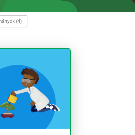
lmányok
(4)