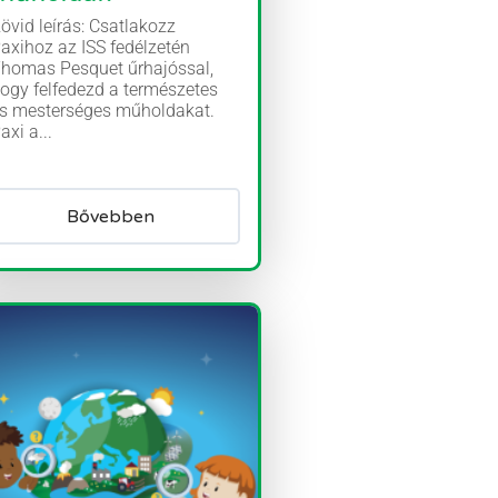
övid leírás: Csatlakozz
axihoz az ISS fedélzetén
homas Pesquet űrhajóssal,
ogy felfedezd a természetes
s mesterséges műholdakat.
axi a...
Bővebben