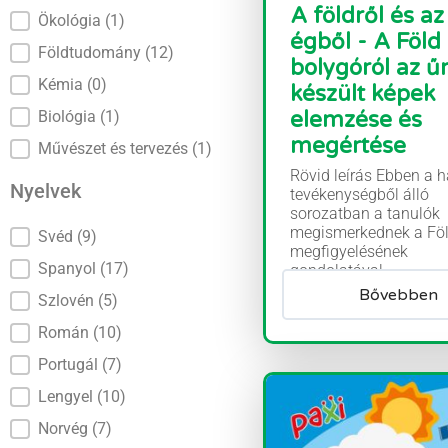
A földről és az
Ökológia
(1)
égből - A Föld
Földtudomány
(12)
bolygóról az ű
Kémia
(0)
készült képek
elemzése és
Biológia
(1)
megértése
Művészet és tervezés
(1)
Rövid leírás Ebben a 
Nyelvek
tevékenységből álló
sorozatban a tanulók
megismerkednek a Föl
Nyelvek
Svéd
(9)
megfigyelésének
Spanyol
(17)
gondolatával....
Bővebben
Szlovén
(5)
Román
(10)
Portugál
(7)
Lengyel
(10)
Norvég
(7)