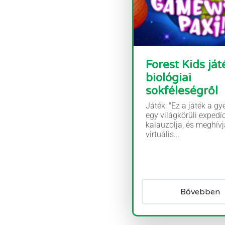
Forest Kids ját
biológiai
sokféleségről
Játék: "Ez a játék a gy
egy világkörüli expedí
kalauzolja, és meghívj
virtuális...
Bővebben