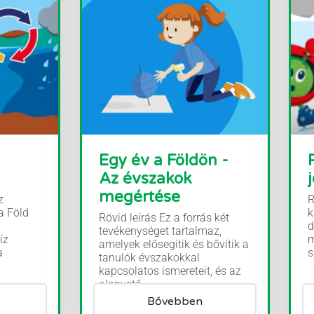
Egy év a Földön -
Az évszakok
megértése
z
R
a Föld
k
Rövid leírás Ez a forrás két
d
tevékenységet tartalmaz,
íz
m
amelyek elősegítik és bővítik a
a
s
tanulók évszakokkal
kapcsolatos ismereteit, és az
alapvető...
Bővebben