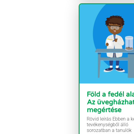
Föld a fedél ala
Az üvegházha
megértése
Rövid leírás Ebben a k
tevékenységből álló
sorozatban a tanulók