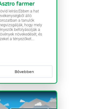
Asztro farmer
övid leírás:Ebben a hat
evékenységből álló
orozatban a tanulók
egvizsgálják, hogy mely
ényezők befolyásolják a
övények növekedését, és
zeket a tényezőket...
Bővebben