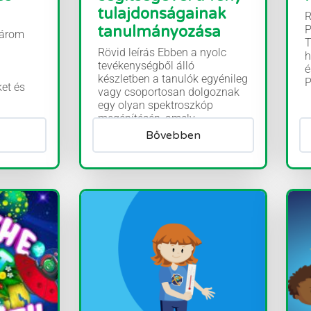
tulajdonságainak
R
tanulmányozása
P
három
T
Rövid leírás Ebben a nyolc
h
tevékenységből álló
é
készletben a tanulók egyénileg
P
ket és
vagy csoportosan dolgoznak
egy olyan spektroszkóp
megépítésén, amely...
Bővebben