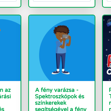
n az
A fény varázsa -
árási
Spektroszkópok és
színkerekek
és
segítségével a fény