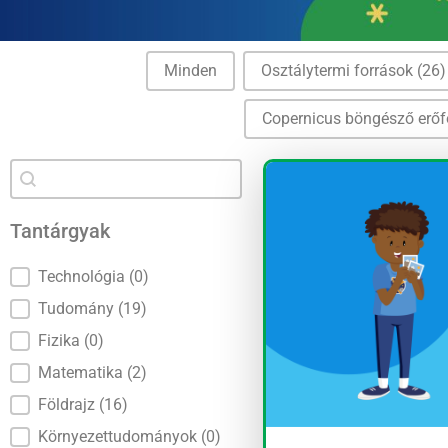
Kategóriák
Minden
Osztálytermi források
(26)
Copernicus böngésző erő
Tartalom keresése
Keresés
Tantárgyak
Tantárgyak
Technológia
(0)
Tudomány
(19)
Fizika
(0)
Matematika
(2)
Földrajz
(16)
Környezettudományok
(0)