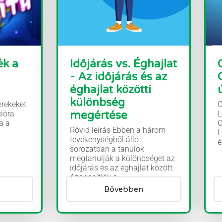
ék a
Időjárás vs. Éghajlat
- Az időjárás és az
éghajlat közötti
különbség
erekeket
C
megértése
cióra
L
a a
C
Rövid leírás Ebben a három
L
tevékenységből álló
é
sorozatban a tanulók
megtanulják a különbséget az
időjárás és az éghajlat között.
Azonosítják a...
Bővebben