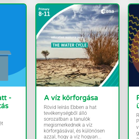
tt -
A víz körforgása
tás
Rövid leírás Ebben a hat
tevékenységből álló
R
sorozatban a tanulók
P
ét
megismerkednek a víz
v
körforgásával, és különösen
g
azzal, hogy a víz hogyan...
a