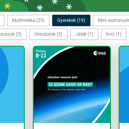
Multimédia
(25)
Gyerekek
(19)
Mini esettanu
források
(3)
Útmutatók
(3)
Játék
(1)
Kvíz
(1)