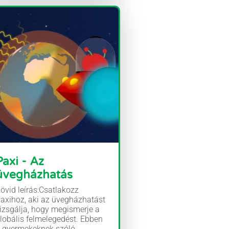
Paxi - Az
üvegházhatás
övid leírás:Csatlakozz
axihoz, aki az üvegházhatást
izsgálja, hogy megismerje a
lobális felmelegedést. Ebben
 gyermekeknek szóló