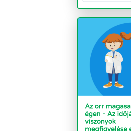
Az orr magasa
égen - Az időj
viszonyok
megfigyelése 