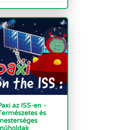
Paxi az ISS-en -
Természetes és
mesterséges
műholdak