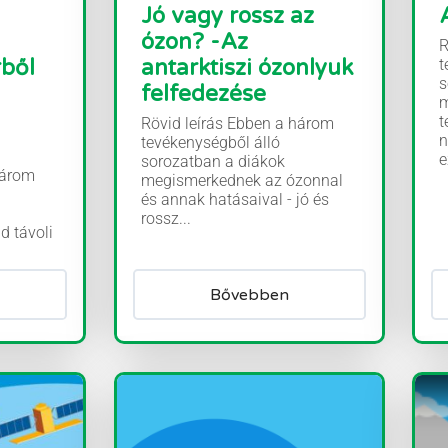
Jó vagy rossz az
ózon? -Az
R
rből
antarktiszi ózonlyuk
t
s
felfedezése
m
t
Rövid leírás Ebben a három
n
tevékenységből álló
e
sorozatban a diákok
három
megismerkednek az ózonnal
és annak hatásaival - jó és
rossz...
d távoli
Bővebben